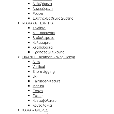
Βυθιζόμενα
Αιωρούμενα
Popper
Συρτής-Βαθείας Συρτής
ΜΑΛΑΚΑ TEXNHTA
Χελάκια
Με τακουνάκι
Βιοδολώματα
Καλαμάρια
Χταποδάκια
Τρέσσες Σιλικόνης
ΠΛΑΝΟΙ-Tairubber-Ζόκες-Tenya
Slow
Vertical
Shore Jigging
LRF
Tairubber-Kabura
Inchiku
Tenya
Ζόκες
Κοντοφύλακες
Κουταλάκια
ΚΑΛΑΜΑΡΙΕΡΕΣ