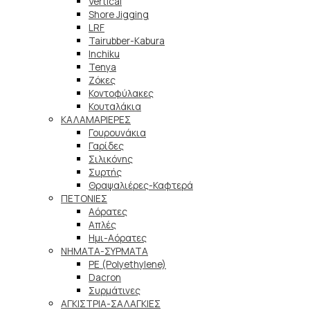
Vertical
Shore Jigging
LRF
Tairubber-Kabura
Inchiku
Tenya
Ζόκες
Κοντοφύλακες
Κουταλάκια
ΚΑΛΑΜΑΡΙΕΡΕΣ
Γουρουνάκια
Γαρίδες
Σιλικόνης
Συρτής
Θραψαλιέρες-Καφτερά
ΠΕΤΟΝΙΕΣ
Αόρατες
Απλές
Ημι-Αόρατες
ΝΗΜΑΤΑ-ΣΥΡΜΑΤΑ
PE (Polyethylene)
Dacron
Συρμάτινες
ΑΓΚΙΣΤΡΙΑ-ΣΑΛΑΓΚΙΕΣ