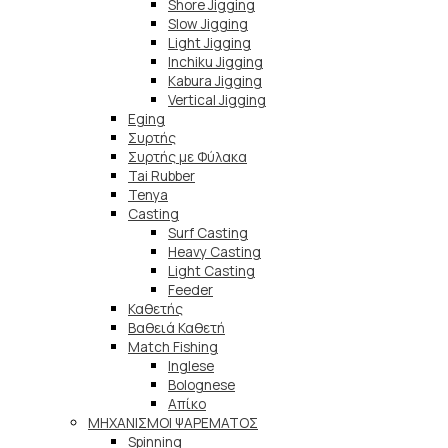
Shore Jigging
Slow Jigging
Light Jigging
Inchiku Jigging
Kabura Jigging
Vertical Jigging
Eging
Συρτής
Συρτής με Φύλακα
Tai Rubber
Tenya
Casting
Surf Casting
Heavy Casting
Light Casting
Feeder
Καθετής
Βαθειά Καθετή
Match Fishing
Inglese
Bolognese
Απίκο
ΜΗΧΑΝΙΣΜΟΙ ΨΑΡΕΜΑΤΟΣ
Spinning