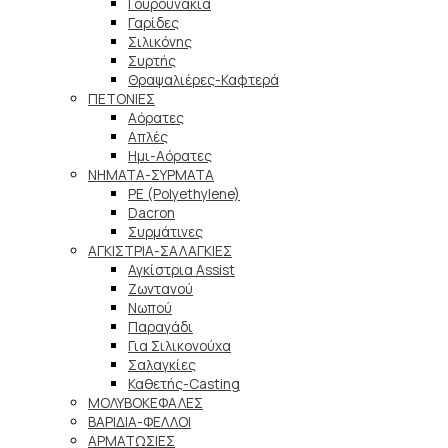
Γουρουνάκια
Γαρίδες
Σιλικόνης
Συρτής
Θραψαλιέρες-Καφτερά
ΠΕΤΟΝΙΕΣ
Αόρατες
Απλές
Ημι-Αόρατες
ΝΗΜΑΤΑ-ΣΥΡΜΑΤΑ
PE (Polyethylene)
Dacron
Συρμάτινες
ΑΓΚΙΣΤΡΙΑ-ΣΑΛΑΓΚΙΕΣ
Αγκίστρια Assist
Ζωντανού
Νωπού
Παραγάδι
Για Σιλικονούχα
Σαλαγκίες
Καθετής-Casting
ΜΟΛΥΒΟΚΕΦΑΛΕΣ
ΒΑΡΙΔΙΑ-ΦΕΛΛΟΙ
ΑΡΜΑΤΩΣΙΕΣ