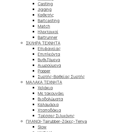
Casting
Jigging
Καθετής
Baitcasting
Match
Ηλεκτρικοί
Baitrunner
ΣΚΛΗΡΑ ΤΕΧΝΗΤΑ
Επιφανείας
Επιπλεόντα
Βυθιζόμενα
Αιωρούμενα
Popper
Συρτής-Βαθείας Συρτής
ΜΑΛΑΚΑ TEXNHTA
Χελάκια
Με τακουνάκι
Βιοδολώματα
Καλαμάρια
Χταποδάκια
Τρέσσες Σιλικόνης
ΠΛΑΝΟΙ-Tairubber-Ζόκες-Tenya
Slow