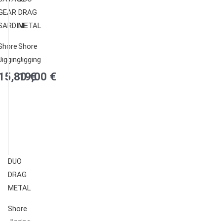
Shore
GEAR
DRAG
Jigging
SARDINE
METAL
DUO
DRAG
Shore
Shore
METAL
Jigging
Jigging
19,00
€
15,80
19,00
€
€
DUO
Shore
DRAG
Jigging
METAL
DUO
DRAG
Shore
METAL