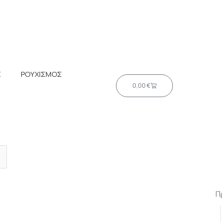
Σ
ΡΟΥΧΙΣΜΟΣ
Cart
0,00
€
Μέγιστη
τιμή
Π