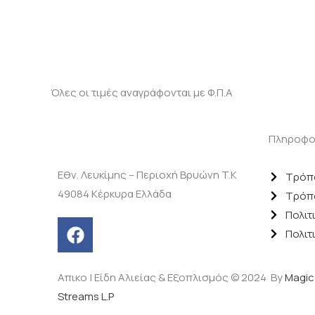
Όλες οι τιμές αναγράφονται με Φ.Π.Α
Πληροφο
Εθν. Λευκίμης – Περιοχή Βρυώνη T.K
Τρόπ
49084 Κέρκυρα Ελλάδα
Τρόπ
Πολιτ
F
Πολιτ
a
c
e
Απικο | Είδη Αλιείας & Εξοπλισμός © 2024 By
Magic
b
Streams L.P
o