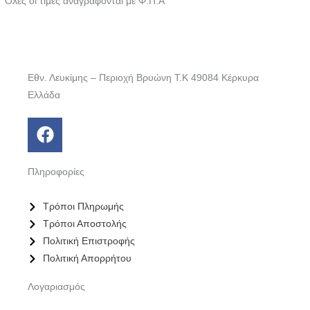
Όλες οι τιμές αναγράφονται με Φ.Π.Α
Εθν. Λευκίμης – Περιοχή Βρυώνη T.K 49084 Κέρκυρα
Ελλάδα
F
a
c
Πληροφορίες
e
b
Τρόποι Πληρωμής
o
Τρόποι Αποστολής
o
Πολιτική Επιστροφής
k
Πολιτική Απορρήτου
Λογαριασμός