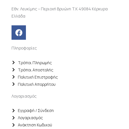
Εθν. Λευκίμης – Περιοχή Βρυώνη T.K 49084 Κέρκυρα
Ελλάδα
F
a
c
Πληροφορίες
e
b
o
Τρόποι Πληρωμής
o
Τρόποι Αποστολής
k
Πολιτική Επιστροφής
Πολιτική Απορρήτου
Λογαριασμός
Εγγραφή / Σύνδεση
Λογαριασμός
Ανάκτηση Κωδικού