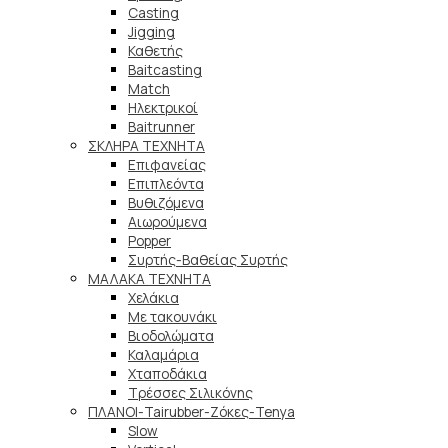
Casting
Jigging
Καθετής
Baitcasting
Match
Ηλεκτρικοί
Baitrunner
ΣΚΛΗΡΑ ΤΕΧΝΗΤΑ
Επιφανείας
Επιπλεόντα
Βυθιζόμενα
Αιωρούμενα
Popper
Συρτής-Βαθείας Συρτής
ΜΑΛΑΚΑ TEXNHTA
Χελάκια
Με τακουνάκι
Βιοδολώματα
Καλαμάρια
Χταποδάκια
Τρέσσες Σιλικόνης
ΠΛΑΝΟΙ-Tairubber-Ζόκες-Tenya
Slow