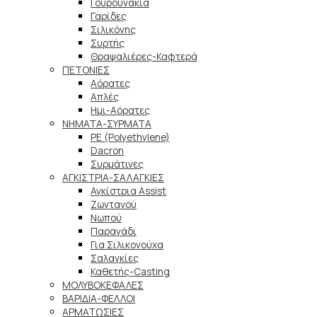
Γουρουνάκια
Γαρίδες
Σιλικόνης
Συρτής
Θραψαλιέρες-Καφτερά
ΠΕΤΟΝΙΕΣ
Αόρατες
Απλές
Ημι-Αόρατες
ΝΗΜΑΤΑ-ΣΥΡΜΑΤΑ
PE (Polyethylene)
Dacron
Συρμάτινες
ΑΓΚΙΣΤΡΙΑ-ΣΑΛΑΓΚΙΕΣ
Αγκίστρια Assist
Ζωντανού
Νωπού
Παραγάδι
Για Σιλικονούχα
Σαλαγκίες
Καθετής-Casting
ΜΟΛΥΒΟΚΕΦΑΛΕΣ
ΒΑΡΙΔΙΑ-ΦΕΛΛΟΙ
ΑΡΜΑΤΩΣΙΕΣ