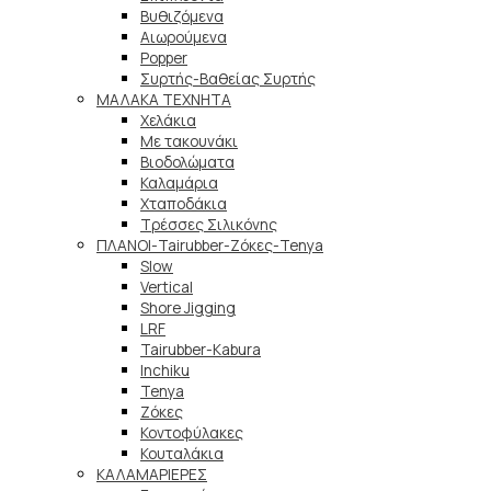
Βυθιζόμενα
Αιωρούμενα
Popper
Συρτής-Βαθείας Συρτής
ΜΑΛΑΚΑ TEXNHTA
Χελάκια
Με τακουνάκι
Βιοδολώματα
Καλαμάρια
Χταποδάκια
Τρέσσες Σιλικόνης
ΠΛΑΝΟΙ-Tairubber-Ζόκες-Tenya
Slow
Vertical
Shore Jigging
LRF
Tairubber-Kabura
Inchiku
Tenya
Ζόκες
Κοντοφύλακες
Κουταλάκια
ΚΑΛΑΜΑΡΙΕΡΕΣ