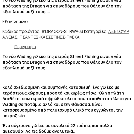
Το νέο Wading γιλέκο της σειράς Street Fishing είναι η νέα
πρόταση της Dragon για σπιναδόρους που θέλουν όλο τον
εξοπλισμό μαζί τους. …
Εξαντλημένο
Κωδικός προϊόντος:
#DRAGON-STRWA03
Κατηγορίες:
ΑΞΕΣΟΥΑΡ
ΑΛΙΕΙΑΣ
,
ΤΣΑΝΤΕΣ-ΚΑΣΣΕΤΙΝΕΣ-ΓΙΛΕΚΑ
Περιγραφή
Το νέο Wading γιλέκο της σειράς Street Fishing είναι η νέα
πρόταση της Dragon για σπιναδόρους που θέλουν όλο τον
εξοπλισμό μαζί τους!
Καλά σχεδιασμένη και συμπαγής κατασκευή, ένα γιλέκο με
τεράστιους χώρους μπροστά και κυρίως πίσω. Όλη η πλάτη
διαθέτει εσωτερικά αφρώδες υλικό που το καθιστά τέλειο για
Wading σε ποτάμια αλλά και στην θάλασσα. Είναι
κατασκευασμένο από πολύ ισχυρό υλικό που εγγυώνται την
μακροζωία.
Ένα σύγχρονο γιλέκο με συνολικά 22 τσέπες και πολλά
αξεσουάρ! Ας τις δούμε αναλυτικά..