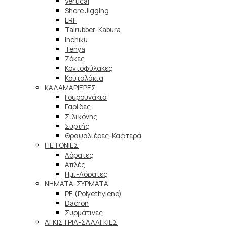
Vertical
Shore Jigging
LRF
Tairubber-Kabura
Inchiku
Tenya
Ζόκες
Κοντοφύλακες
Κουταλάκια
ΚΑΛΑΜΑΡΙΕΡΕΣ
Γουρουνάκια
Γαρίδες
Σιλικόνης
Συρτής
Θραψαλιέρες-Καφτερά
ΠΕΤΟΝΙΕΣ
Αόρατες
Απλές
Ημι-Αόρατες
ΝΗΜΑΤΑ-ΣΥΡΜΑΤΑ
PE (Polyethylene)
Dacron
Συρμάτινες
ΑΓΚΙΣΤΡΙΑ-ΣΑΛΑΓΚΙΕΣ