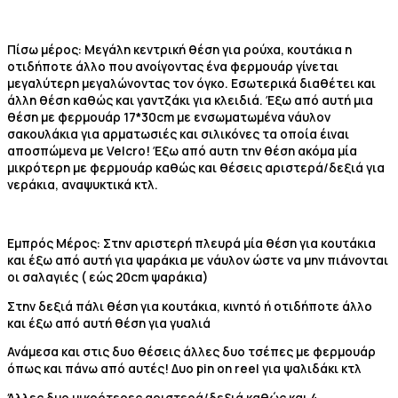
Πίσω μέρος: Μεγάλη κεντρική θέση για ρούχα, κουτάκια η
οτιδήποτε άλλο που ανοίγοντας ένα φερμουάρ γίνεται
μεγαλύτερη μεγαλώνοντας τον όγκο. Εσωτερικά διαθέτει και
άλλη θέση καθώς και γαντζάκι για κλειδιά. Έξω από αυτή μια
θέση με φερμουάρ 17*30cm με ενσωματωμένα νάυλον
σακουλάκια για αρματωσιές και σιλικόνες τα οποία έιναι
αποσπώμενα με Velcro! Έξω από αυτη την θέση ακόμα μία
μικρότερη με φερμουάρ καθώς και θέσεις αριστερά/δεξιά για
νεράκια, αναψυκτικά κτλ.
Εμπρός Μέρος: Στην αριστερή πλευρά μία θέση για κουτάκια
και έξω από αυτή για ψαράκια με νάυλον ώστε να μην πιάνονται
οι σαλαγιές ( εώς 20cm ψαράκια)
Στην δεξιά πάλι θέση για κουτάκια, κινητό ή οτιδήποτε άλλο
και έξω από αυτή θέση για γυαλιά
Ανάμεσα και στις δυο θέσεις άλλες δυο τσέπες με φερμουάρ
όπως και πάνω από αυτές! Δυο pin on reel για ψαλιδάκι κτλ
Άλλες δυο μικρότερες αριστερά/δεξιά καθώς και 4