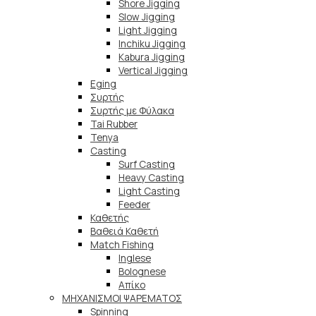
Shore Jigging
Slow Jigging
Light Jigging
Inchiku Jigging
Kabura Jigging
Vertical Jigging
Eging
Συρτής
Συρτής με Φύλακα
Tai Rubber
Tenya
Casting
Surf Casting
Heavy Casting
Light Casting
Feeder
Καθετής
Βαθειά Καθετή
Match Fishing
Inglese
Bolognese
Απίκο
ΜΗΧΑΝΙΣΜΟΙ ΨΑΡΕΜΑΤΟΣ
Spinning