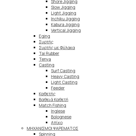
Shore Jigging
Slow Jigging
Light Jigging
Inchiku Jigging
Kabura Jigging
Vertical Jigging
Eging
Συρτής
Συρτής με Φύλακα
Tai Rubber
Tenya
Casting
Surf Casting
Heavy Casting
Light Casting
Feeder
Καθετής
Βαθειά Καθετή
Match Fishing
Inglese
Bolognese
Απίκο
ΜΗΧΑΝΙΣΜΟΙ ΨΑΡΕΜΑΤΟΣ
Spinning