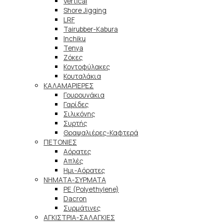
Vertical
Shore Jigging
LRF
Tairubber-Kabura
Inchiku
Tenya
Ζόκες
Κοντοφύλακες
Κουταλάκια
ΚΑΛΑΜΑΡΙΕΡΕΣ
Γουρουνάκια
Γαρίδες
Σιλικόνης
Συρτής
Θραψαλιέρες-Καφτερά
ΠΕΤΟΝΙΕΣ
Αόρατες
Απλές
Ημι-Αόρατες
ΝΗΜΑΤΑ-ΣΥΡΜΑΤΑ
PE (Polyethylene)
Dacron
Συρμάτινες
ΑΓΚΙΣΤΡΙΑ-ΣΑΛΑΓΚΙΕΣ