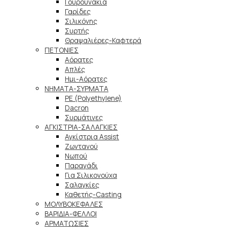
Γουρουνάκια
Γαρίδες
Σιλικόνης
Συρτής
Θραψαλιέρες-Καφτερά
ΠΕΤΟΝΙΕΣ
Αόρατες
Απλές
Ημι-Αόρατες
ΝΗΜΑΤΑ-ΣΥΡΜΑΤΑ
PE (Polyethylene)
Dacron
Συρμάτινες
ΑΓΚΙΣΤΡΙΑ-ΣΑΛΑΓΚΙΕΣ
Αγκίστρια Assist
Ζωντανού
Νωπού
Παραγάδι
Για Σιλικονούχα
Σαλαγκίες
Καθετής-Casting
ΜΟΛΥΒΟΚΕΦΑΛΕΣ
ΒΑΡΙΔΙΑ-ΦΕΛΛΟΙ
ΑΡΜΑΤΩΣΙΕΣ