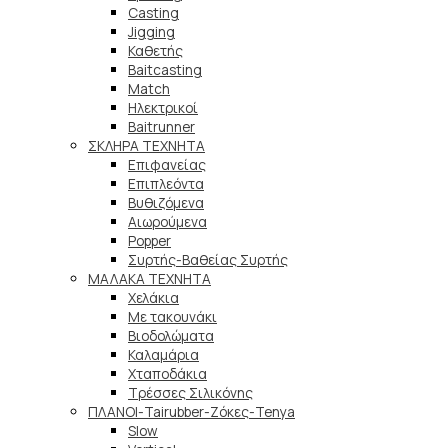
Casting
Jigging
Καθετής
Baitcasting
Match
Ηλεκτρικοί
Baitrunner
ΣΚΛΗΡΑ ΤΕΧΝΗΤΑ
Επιφανείας
Επιπλεόντα
Βυθιζόμενα
Αιωρούμενα
Popper
Συρτής-Βαθείας Συρτής
ΜΑΛΑΚΑ TEXNHTA
Χελάκια
Με τακουνάκι
Βιοδολώματα
Καλαμάρια
Χταποδάκια
Τρέσσες Σιλικόνης
ΠΛΑΝΟΙ-Tairubber-Ζόκες-Tenya
Slow