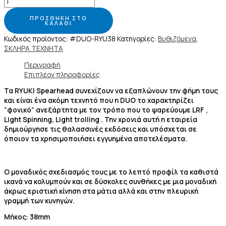
ΠΡΟΣΘΉΚΗ ΣΤΟ
ΚΑΛΆΘΙ
Κωδικός προϊόντος:
#DUO-RYU38
Κατηγορίες:
Βυθιζόμενα
,
ΣΚΛΗΡΑ ΤΕΧΝΗΤΑ
Περιγραφή
Επιπλέον πληροφορίες
Τα RYUKI Spearhead συνεχίζουν να εξαπλώνουν την φήμη τους
και είναι ένα ακόμη τεχνητό που η DUO το χαρακτηρίζει
”φονικό” ανεξάρτητα με τον τρόπο που το ψαρεύουμε LRF ,
Light Spinning, Light trolling . Την χρονιά αυτή η εταιρεία
δημιούργησε τις θαλασσινές εκδόσεις και υπόσχεται σε
όποιον τα χρησιμοποιήσει εγγυημένα αποτελέσματα.
Ο μοναδικός σχεδιασμός τους με το λεπτό προφίλ τα καθιστά
ικανά να κολυμπούν και σε δύσκολες συνθήκες με μια μοναδική
άκρως εριστική κίνηση στα μάτια αλλά και στην πλευρική
γραμμή των κυνηγών.
Μήκος: 38mm