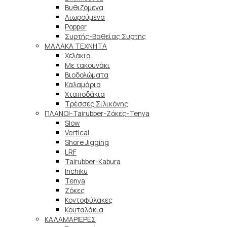
Βυθιζόμενα
Αιωρούμενα
Popper
Συρτής-Βαθείας Συρτής
ΜΑΛΑΚΑ TEXNHTA
Χελάκια
Με τακουνάκι
Βιοδολώματα
Καλαμάρια
Χταποδάκια
Τρέσσες Σιλικόνης
ΠΛΑΝΟΙ-Tairubber-Ζόκες-Tenya
Slow
Vertical
Shore Jigging
LRF
Tairubber-Kabura
Inchiku
Tenya
Ζόκες
Κοντοφύλακες
Κουταλάκια
ΚΑΛΑΜΑΡΙΕΡΕΣ