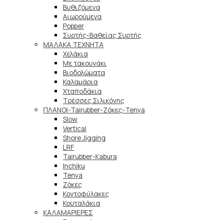
Βυθιζόμενα
Αιωρούμενα
Popper
Συρτής-Βαθείας Συρτής
ΜΑΛΑΚΑ TEXNHTA
Χελάκια
Με τακουνάκι
Βιοδολώματα
Καλαμάρια
Χταποδάκια
Τρέσσες Σιλικόνης
ΠΛΑΝΟΙ-Tairubber-Ζόκες-Tenya
Slow
Vertical
Shore Jigging
LRF
Tairubber-Kabura
Inchiku
Tenya
Ζόκες
Κοντοφύλακες
Κουταλάκια
ΚΑΛΑΜΑΡΙΕΡΕΣ