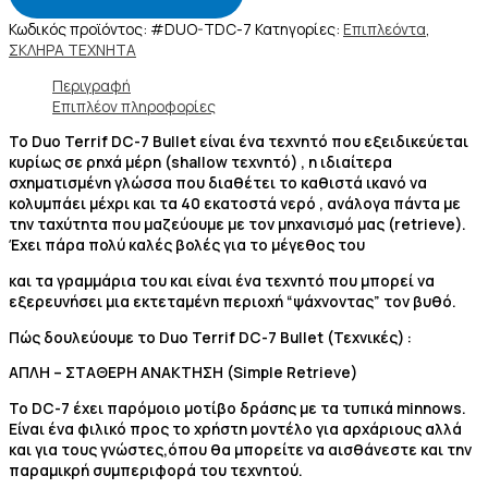
Κωδικός προϊόντος:
#DUO-TDC-7
Κατηγορίες:
Επιπλεόντα
,
ΣΚΛΗΡΑ ΤΕΧΝΗΤΑ
Περιγραφή
Επιπλέον πληροφορίες
Το Duo Terrif DC-7 Bullet είναι ένα τεχνητό που εξειδικεύεται
κυρίως σε ρηχά μέρη (shallow τεχνητό) , η ιδιαίτερα
σχηματισμένη γλώσσα που διαθέτει το καθιστά ικανό να
κολυμπάει μέχρι και τα 40 εκατοστά νερό , ανάλογα πάντα με
την ταχύτητα που μαζεύουμε με τον μηχανισμό μας (retrieve).
Έχει πάρα πολύ καλές βολές για το μέγεθος του
και τα γραμμάρια του και είναι ένα τεχνητό που μπορεί να
εξερευνήσει μια εκτεταμένη περιοχή “ψάχνοντας” τον βυθό.
Πώς δουλεύουμε το Duo Terrif DC-7 Bullet (Τεχνικές) :
ΑΠΛΗ – ΣΤΑΘΕΡΗ ΑΝΑΚΤΗΣΗ (Simple Retrieve)
Το DC-7 έχει παρόμοιο μοτίβο δράσης με τα τυπικά minnows.
Είναι ένα φιλικό προς το χρήστη μοντέλο για αρχάριους αλλά
και για τους γνώστες,
όπου θα μπορείτε να αισθάνεστε και την
παραμικρή συμπεριφορά του τεχνητού.