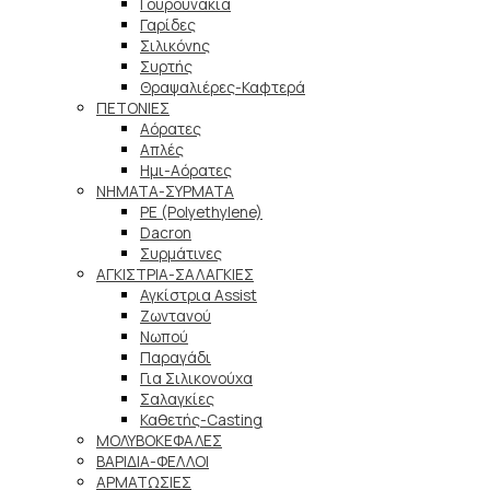
Γουρουνάκια
Γαρίδες
Σιλικόνης
Συρτής
Θραψαλιέρες-Καφτερά
ΠΕΤΟΝΙΕΣ
Αόρατες
Απλές
Ημι-Αόρατες
ΝΗΜΑΤΑ-ΣΥΡΜΑΤΑ
PE (Polyethylene)
Dacron
Συρμάτινες
ΑΓΚΙΣΤΡΙΑ-ΣΑΛΑΓΚΙΕΣ
Αγκίστρια Assist
Ζωντανού
Νωπού
Παραγάδι
Για Σιλικονούχα
Σαλαγκίες
Καθετής-Casting
ΜΟΛΥΒΟΚΕΦΑΛΕΣ
ΒΑΡΙΔΙΑ-ΦΕΛΛΟΙ
ΑΡΜΑΤΩΣΙΕΣ