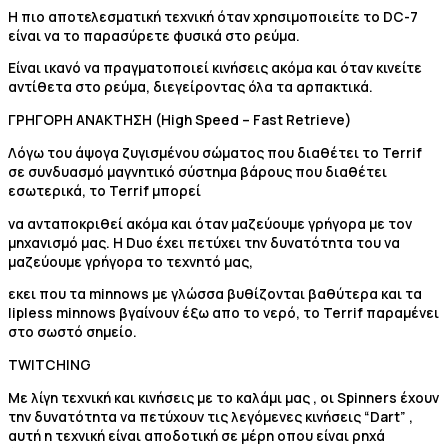
Η πιο αποτελεσματική τεχνική όταν χρησιμοποιείτε το DC-7
είναι να το παρασύρετε φυσικά στο ρεύμα.
Είναι ικανό να πραγματοποιεί κινήσεις ακόμα και όταν κινείτε
αντίθετα στο ρεύμα, διεγείροντας όλα τα αρπακτικά.
ΓΡΗΓΟΡΗ ΑΝΑΚΤΗΣΗ (High Speed – Fast Retrieve)
Λόγω του άψογα ζυγισμένου σώματος που διαθέτει το Terrif
σε συνδυασμό μαγνητικό σύστημα βάρους που διαθέτει
εσωτερικά, το Terrif μπορεί
να ανταποκριθεί ακόμα και όταν μαζεύουμε γρήγορα με τον
μηχανισμό μας. Η Duo έχει πετύχει την δυνατότητα του να
μαζεύουμε γρήγορα το τεχνητό μας,
εκει που τα minnows με γλώσσα βυθίζονται βαθύτερα και τα
lipless minnows βγαίνουν έξω απο το νερό, το Terrif παραμένει
στο σωστό σημείο.
TWITCHING
Με λίγη τεχνική και κινήσεις με το καλάμι μας , οι Spinners έχουν
την δυνατότητα να πετύχουν τις λεγόμενες κινήσεις “Dart” ,
αυτή η τεχνική είναι αποδοτική σε μέρη
οπου είναι ρηχά