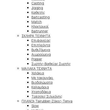
Casting
Jigging
Καθετής
Baitcasting
Match
Ηλεκτρικοί
Baitrunner
ΣΚΛΗΡΑ ΤΕΧΝΗΤΑ
Επιφανείας
Επιπλεόντα
Βυθιζόμενα
Αιωρούμενα
Popper
Συρτής-Βαθείας Συρτής
ΜΑΛΑΚΑ TEXNHTA
Χελάκια
Με τακουνάκι
Βιοδολώματα
Καλαμάρια
Χταποδάκια
Τρέσσες Σιλικόνης
ΠΛΑΝΟΙ-Tairubber-Ζόκες-Tenya
Slow