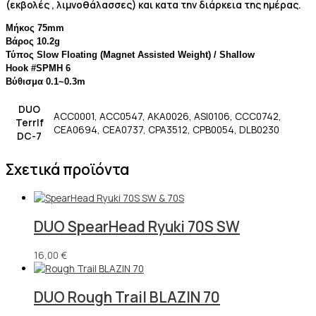
(εκβολές , λιμνοθάλασσες) και κατα την διάρκεια της ημέρας.
Μήκος 75mm
Βάρος 10.2g
Τύπος Slow Floating (Magnet Assisted Weight) / Shallow
Hook #SPMH 6
Βύθισμα 0.1~0.3m
DUO
ACC0001, ACC0547, AKA0026, ASI0106, CCC0742,
TerrIf
CEA0694, CEA0737, CPA3512, CPB0054, DLB0230
DC-7
Σχετικά προϊόντα
DUO SpearHead Ryuki 70S SW
16,00
€
DUO Rough Trail BLAZIN 70