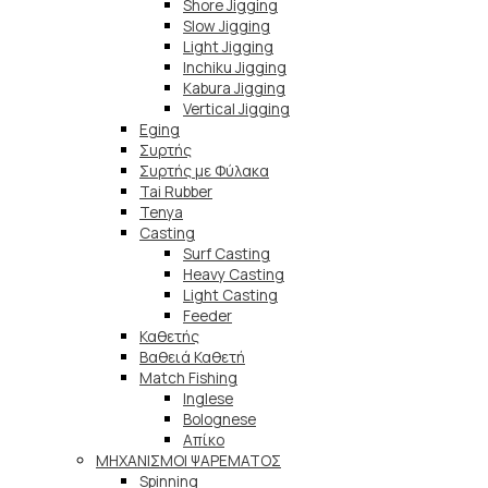
Shore Jigging
Slow Jigging
Light Jigging
Inchiku Jigging
Kabura Jigging
Vertical Jigging
Eging
Συρτής
Συρτής με Φύλακα
Tai Rubber
Tenya
Casting
Surf Casting
Heavy Casting
Light Casting
Feeder
Καθετής
Βαθειά Καθετή
Match Fishing
Inglese
Bolognese
Απίκο
ΜΗΧΑΝΙΣΜΟΙ ΨΑΡΕΜΑΤΟΣ
Spinning