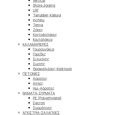
Vertical
Shore Jigging
LRF
Tairubber-Kabura
Inchiku
Tenya
Ζόκες
Κοντοφύλακες
Κουταλάκια
ΚΑΛΑΜΑΡΙΕΡΕΣ
Γουρουνάκια
Γαρίδες
Σιλικόνης
Συρτής
Θραψαλιέρες-Καφτερά
ΠΕΤΟΝΙΕΣ
Αόρατες
Απλές
Ημι-Αόρατες
ΝΗΜΑΤΑ-ΣΥΡΜΑΤΑ
PE (Polyethylene)
Dacron
Συρμάτινες
ΑΓΚΙΣΤΡΙΑ-ΣΑΛΑΓΚΙΕΣ