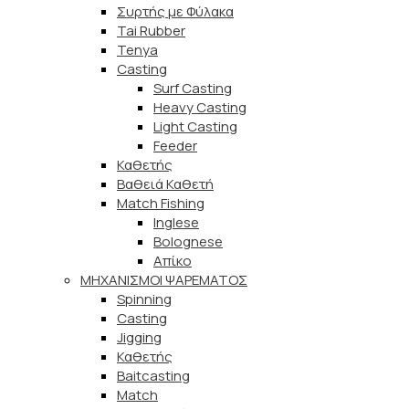
Συρτής με Φύλακα
Tai Rubber
Tenya
Casting
Surf Casting
Heavy Casting
Light Casting
Feeder
Καθετής
Βαθειά Καθετή
Match Fishing
Inglese
Bolognese
Απίκο
ΜΗΧΑΝΙΣΜΟΙ ΨΑΡΕΜΑΤΟΣ
Spinning
Casting
Jigging
Καθετής
Baitcasting
Match