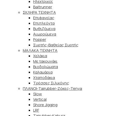
Ηλεκτρικοί
Baitrunner
ΣΚΛΗΡΑ ΤΕΧΝΗΤΑ
Επιφανείας
Επιπλεόντα
Βυθιζόμενα
Αιωρούμενα
Popper
Συρτής-Βαθείας Συρτής
ΜΑΛΑΚΑ TEXNHTA
Χελάκια
Με τακουνάκι
Βιοδολώματα
Καλαμάρια
Χταποδάκια
Τρέσσες Σιλικόνης
ΠΛΑΝΟΙ-Tairubber-Ζόκες-Tenya
Slow
Vertical
Shore Jigging
LRF
Tairubber-Kabura