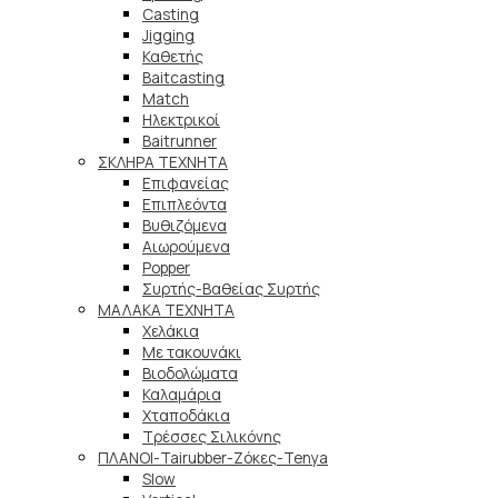
Casting
Jigging
Καθετής
Baitcasting
Match
Ηλεκτρικοί
Baitrunner
ΣΚΛΗΡΑ ΤΕΧΝΗΤΑ
Επιφανείας
Επιπλεόντα
Βυθιζόμενα
Αιωρούμενα
Popper
Συρτής-Βαθείας Συρτής
ΜΑΛΑΚΑ TEXNHTA
Χελάκια
Με τακουνάκι
Βιοδολώματα
Καλαμάρια
Χταποδάκια
Τρέσσες Σιλικόνης
ΠΛΑΝΟΙ-Tairubber-Ζόκες-Tenya
Slow