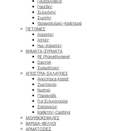
Γουρουνάκια
Γαρίδες
Σιλικόνης
Συρτής
Θραψαλιέρες-Καφτερά
ΠΕΤΟΝΙΕΣ
Αόρατες
Απλές
Ημι-Αόρατες
ΝΗΜΑΤΑ-ΣΥΡΜΑΤΑ
PE (Polyethylene)
Dacron
Συρμάτινες
ΑΓΚΙΣΤΡΙΑ-ΣΑΛΑΓΚΙΕΣ
Αγκίστρια Assist
Ζωντανού
Νωπού
Παραγάδι
Για Σιλικονούχα
Σαλαγκίες
Καθετής-Casting
ΜΟΛΥΒΟΚΕΦΑΛΕΣ
ΒΑΡΙΔΙΑ-ΦΕΛΛΟΙ
ΑΡΜΑΤΩΣΙΕΣ