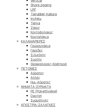
Vertical
Shore Jigging
LRF
Tairubber-Kabura
Inchiku
Tenya
Ζόκες
Κοντοφύλακες
Κουταλάκια
ΚΑΛΑΜΑΡΙΕΡΕΣ
Γουρουνάκια
Γαρίδες
Σιλικόνης
Συρτής
Θραψαλιέρες-Καφτερά
ΠΕΤΟΝΙΕΣ
Αόρατες
Απλές
Ημι-Αόρατες
ΝΗΜΑΤΑ-ΣΥΡΜΑΤΑ
PE (Polyethylene)
Dacron
Συρμάτινες
ΑΓΚΙΣΤΡΙΑ-ΣΑΛΑΓΚΙΕΣ