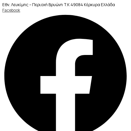
Εθν. Λευκίμης – Περιοχή Βρυώνη T.K 49084 Κέρκυρα Ελλάδα
Facebook