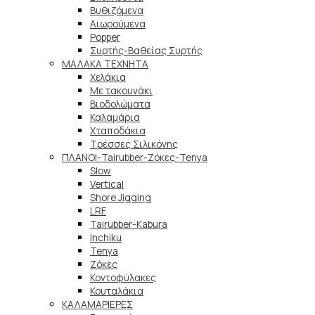
Βυθιζόμενα
Αιωρούμενα
Popper
Συρτής-Βαθείας Συρτής
ΜΑΛΑΚΑ TEXNHTA
Χελάκια
Με τακουνάκι
Βιοδολώματα
Καλαμάρια
Χταποδάκια
Τρέσσες Σιλικόνης
ΠΛΑΝΟΙ-Tairubber-Ζόκες-Tenya
Slow
Vertical
Shore Jigging
LRF
Tairubber-Kabura
Inchiku
Tenya
Ζόκες
Κοντοφύλακες
Κουταλάκια
ΚΑΛΑΜΑΡΙΕΡΕΣ