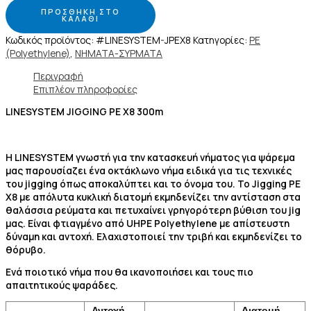
ΠΡΟΣΘΉΚΗ ΣΤΟ
ΚΑΛΆΘΙ
Κωδικός προϊόντος:
#LINESYSTEM-JPEX8
Κατηγορίες:
PE
(Polyethylene)
,
ΝΗΜΑΤΑ-ΣΥΡΜΑΤΑ
Περιγραφή
Επιπλέον πληροφορίες
LINESYSTEM JIGGING PE X8 300m
Η LINESYSTEM γνωστή για την κατασκευή νήματος για ψάρεμα
μας παρουσίαζει ένα οκτάκλωνο νήμα ειδικά για τις τεχνικές
του jigging όπως αποκαλύπτει και το όνομα του. Το Jigging PE
X8 με απόλυτα κυκλική διατομή εκμηδενίζει την αντίσταση στα
θαλάσσια ρεύματα και πετυχαίνει γρηγορότερη βύθιση του jig
μας. Είναι φτιαγμένο από UHPE Polyethylene με απίστευστη
δύναμη και αντοχή. Ελαχιστοποιεί την τριβή και εκμηδενίζει το
θόρυβο.
Ενά ποιοτικό νήμα που θα ικανοποιήσει και τους πιο
απαιτητικούς ψαράδες.
Αντοχή
Διατομή