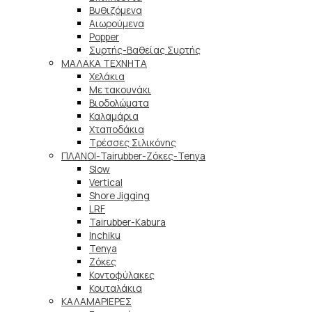
Βυθιζόμενα
Αιωρούμενα
Popper
Συρτής-Βαθείας Συρτής
ΜΑΛΑΚΑ TEXNHTA
Χελάκια
Με τακουνάκι
Βιοδολώματα
Καλαμάρια
Χταποδάκια
Τρέσσες Σιλικόνης
ΠΛΑΝΟΙ-Tairubber-Ζόκες-Tenya
Slow
Vertical
Shore Jigging
LRF
Tairubber-Kabura
Inchiku
Tenya
Ζόκες
Κοντοφύλακες
Κουταλάκια
ΚΑΛΑΜΑΡΙΕΡΕΣ