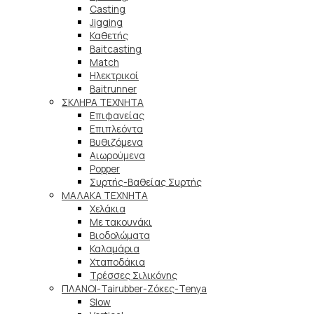
Casting
Jigging
Καθετής
Baitcasting
Match
Ηλεκτρικοί
Baitrunner
ΣΚΛΗΡΑ ΤΕΧΝΗΤΑ
Επιφανείας
Επιπλεόντα
Βυθιζόμενα
Αιωρούμενα
Popper
Συρτής-Βαθείας Συρτής
ΜΑΛΑΚΑ TEXNHTA
Χελάκια
Με τακουνάκι
Βιοδολώματα
Καλαμάρια
Χταποδάκια
Τρέσσες Σιλικόνης
ΠΛΑΝΟΙ-Tairubber-Ζόκες-Tenya
Slow