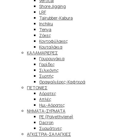
Vertical
Shore Jigging
LRF
Tairubber-Kabura
Inchiku
Tenya
Ζόκες
Κοντοφύλακες
Κουταλάκια
ΚΑΛΑΜΑΡΙΕΡΕΣ
Γουρουνάκια
Γαρίδες
Σιλικόνης
Συρτής
Θραψαλιέρες-Καφτερά
ΠΕΤΟΝΙΕΣ
Αόρατες
Απλές
Ημι-Αόρατες
ΝΗΜΑΤΑ-ΣΥΡΜΑΤΑ
PE (Polyethylene)
Dacron
Συρμάτινες
ΑΓΚΙΣΤΡΙΑ-ΣΑΛΑΓΚΙΕΣ