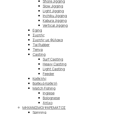
Shore Jigging
Slow Jigging
Light Jigging
Inchiku Jigging
Kabura Jigging
Vertical Jigging
Eging
Συρτής
Συρτής με Φύλακα
Tai Rubber
Tenya
Casting
Surf Casting
Heavy Casting
Light Casting
Feeder
Καθετής
Βαθειά Καθετή
Match Fishing
Inglese
Bolognese
Απίκο
ΜΗΧΑΝΙΣΜΟΙ ΨΑΡΕΜΑΤΟΣ
Spinning