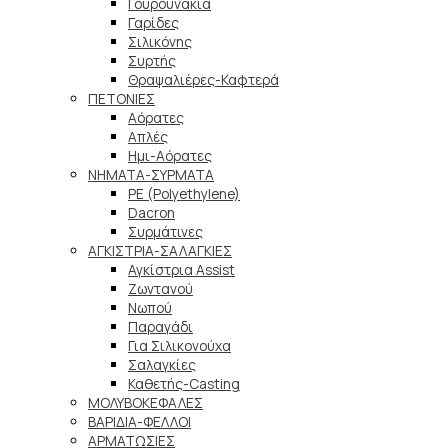
Γουρουνάκια
Γαρίδες
Σιλικόνης
Συρτής
Θραψαλιέρες-Καφτερά
ΠΕΤΟΝΙΕΣ
Αόρατες
Απλές
Ημι-Αόρατες
ΝΗΜΑΤΑ-ΣΥΡΜΑΤΑ
PE (Polyethylene)
Dacron
Συρμάτινες
ΑΓΚΙΣΤΡΙΑ-ΣΑΛΑΓΚΙΕΣ
Αγκίστρια Assist
Ζωντανού
Νωπού
Παραγάδι
Για Σιλικονούχα
Σαλαγκίες
Καθετής-Casting
ΜΟΛΥΒΟΚΕΦΑΛΕΣ
ΒΑΡΙΔΙΑ-ΦΕΛΛΟΙ
ΑΡΜΑΤΩΣΙΕΣ