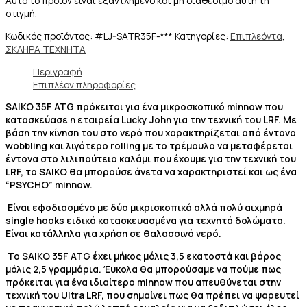
Αυτό το προϊόν είναι εξαντλημένο και μη διαθέσιμο αυτή τη
στιγμή.
Κωδικός προϊόντος:
#LJ-SATR35F-***
Κατηγορίες:
Επιπλεόντα
,
ΣΚΛΗΡΑ ΤΕΧΝΗΤΑ
Περιγραφή
Επιπλέον πληροφορίες
SAIKO 35F ATG πρόκειται για ένα μικροσκοπικό minnow που
κατασκεύασε η εταιρεία Lucky John για την τεχνική του LRF. Με
βάση την κίνηση του στο νερό που χαρακτηρίζεται από έντονο
wobbling και λιγότερο rolling με το τρέμουλο να μεταφέρεται
έντονα στο λιλιπούτειο καλάμι που έχουμε για την τεχνική του
LRF, το SAIKO θα μπορούσε άνετα να χαρακτηριστεί και ως ένα
“PSYCHO” minnow.
Είναι εφοδιασμένο με δύο μικρισκοπικά αλλά πολύ αιχμηρά
single hooks ειδικά κατασκευασμένα για τεχνητά δολώματα.
Είναι κατάλληλα για χρήση σε θαλασσινό νερό.
Το SAIKO 35F ATG έχει μήκος μόλις 3,5 εκατοστά και βάρος
μόλις 2,5 γραμμάρια. Έυκολα θα μπορούσαμε να πούμε πως
πρόκειται για ένα ιδιαίτερο minnow που απευθύνεται στην
τεχνική του Ultra LRF, που σημαίνει πως θα πρέπει να ψαρευτεί