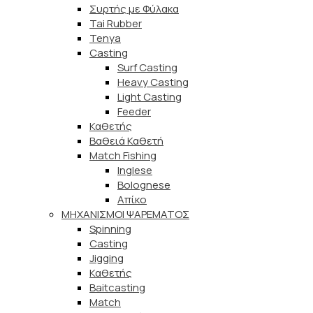
Συρτής με Φύλακα
Tai Rubber
Tenya
Casting
Surf Casting
Heavy Casting
Light Casting
Feeder
Καθετής
Βαθειά Καθετή
Match Fishing
Inglese
Bolognese
Απίκο
ΜΗΧΑΝΙΣΜΟΙ ΨΑΡΕΜΑΤΟΣ
Spinning
Casting
Jigging
Καθετής
Baitcasting
Match