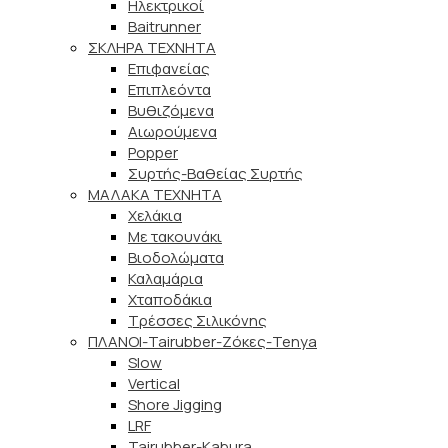
Ηλεκτρικοί
Baitrunner
ΣΚΛΗΡΑ ΤΕΧΝΗΤΑ
Επιφανείας
Επιπλεόντα
Βυθιζόμενα
Αιωρούμενα
Popper
Συρτής-Βαθείας Συρτής
ΜΑΛΑΚΑ TEXNHTA
Χελάκια
Με τακουνάκι
Βιοδολώματα
Καλαμάρια
Χταποδάκια
Τρέσσες Σιλικόνης
ΠΛΑΝΟΙ-Tairubber-Ζόκες-Tenya
Slow
Vertical
Shore Jigging
LRF
Tairubber-Kabura