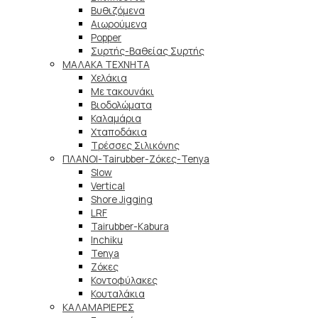
Βυθιζόμενα
Αιωρούμενα
Popper
Συρτής-Βαθείας Συρτής
ΜΑΛΑΚΑ TEXNHTA
Χελάκια
Με τακουνάκι
Βιοδολώματα
Καλαμάρια
Χταποδάκια
Τρέσσες Σιλικόνης
ΠΛΑΝΟΙ-Tairubber-Ζόκες-Tenya
Slow
Vertical
Shore Jigging
LRF
Tairubber-Kabura
Inchiku
Tenya
Ζόκες
Κοντοφύλακες
Κουταλάκια
ΚΑΛΑΜΑΡΙΕΡΕΣ