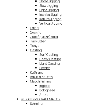
Shore Jigging
Slow Jigging
Light Jigging
Inchiku Jigging
Kabura Jigging
Vertical Jigging
Eging
Συρτής
Συρτής με Φύλακα
Tai Rubber
Tenya
Casting
Surf Casting
Heavy Casting
Light Casting
Feeder
Καθετής
Βαθειά Καθετή
Match Fishing
Inglese
Bolognese
Απίκο
ΜΗΧΑΝΙΣΜΟΙ ΨΑΡΕΜΑΤΟΣ
Spinning