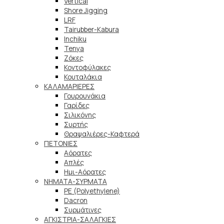
Vertical
Shore Jigging
LRF
Tairubber-Kabura
Inchiku
Tenya
Ζόκες
Κοντοφύλακες
Κουταλάκια
ΚΑΛΑΜΑΡΙΕΡΕΣ
Γουρουνάκια
Γαρίδες
Σιλικόνης
Συρτής
Θραψαλιέρες-Καφτερά
ΠΕΤΟΝΙΕΣ
Αόρατες
Απλές
Ημι-Αόρατες
ΝΗΜΑΤΑ-ΣΥΡΜΑΤΑ
PE (Polyethylene)
Dacron
Συρμάτινες
ΑΓΚΙΣΤΡΙΑ-ΣΑΛΑΓΚΙΕΣ