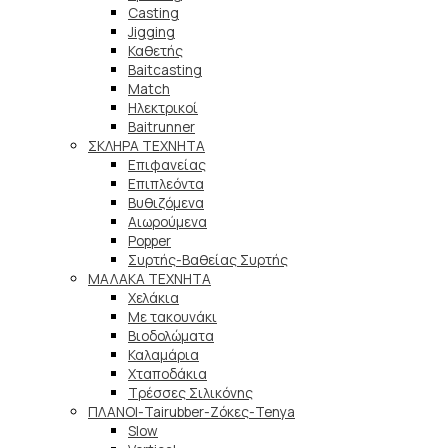
Casting
Jigging
Καθετής
Baitcasting
Match
Ηλεκτρικοί
Baitrunner
ΣΚΛΗΡΑ ΤΕΧΝΗΤΑ
Επιφανείας
Επιπλεόντα
Βυθιζόμενα
Αιωρούμενα
Popper
Συρτής-Βαθείας Συρτής
ΜΑΛΑΚΑ TEXNHTA
Χελάκια
Με τακουνάκι
Βιοδολώματα
Καλαμάρια
Χταποδάκια
Τρέσσες Σιλικόνης
ΠΛΑΝΟΙ-Tairubber-Ζόκες-Tenya
Slow