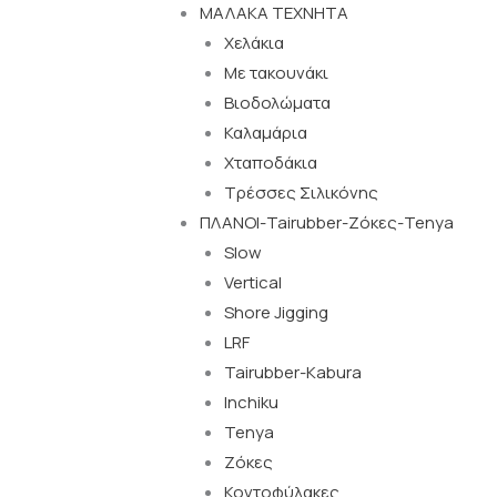
ΜΑΛΑΚΑ TEXNHTA
Χελάκια
Με τακουνάκι
Βιοδολώματα
Καλαμάρια
Χταποδάκια
Τρέσσες Σιλικόνης
ΠΛΑΝΟΙ-Tairubber-Ζόκες-Tenya
Slow
Vertical
Shore Jigging
LRF
Tairubber-Kabura
Inchiku
Tenya
Ζόκες
Κοντοφύλακες