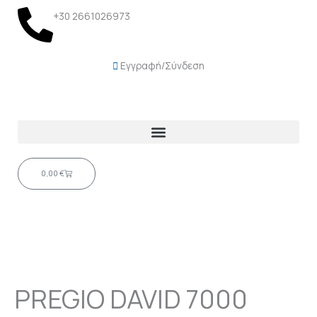
Μετάβαση
+30 2661026973
στο
περιεχόμενο
Εγγραφή/Σύνδεση
Cart
0,00
€
PREGIO DAVID 7000