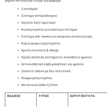
γεμάτο πετονιά και έτοιμο για ψάρεμα.
3 ρουλεμάν
Σύστημα αντικραδασμού
Χερούλι δεξί/ αριστερό
Κωνική πομπίνα για καλύτερο πέταγμα
Σύστημα anti- reverse για ακαριαία αντεπιστροφή
Κύρια γραφιτούχα πομπίνα
Άριστη ποιότητα & design
Υψηλή απόδοση συστήματος ευαίσθητου φρένου
Αντιολισθητική λαβή μανιβέλας και φρένου
Σκελετό carbon με δύο συστατικά
Ελαφρωμένη πομπίνα
Με πετονιά 200m 0,37mm
ΚΩΔΙΚΟΣ
ΤΥΠΟΣ
ΧΩΡΗΤΙΚΟΤΗΤΑ