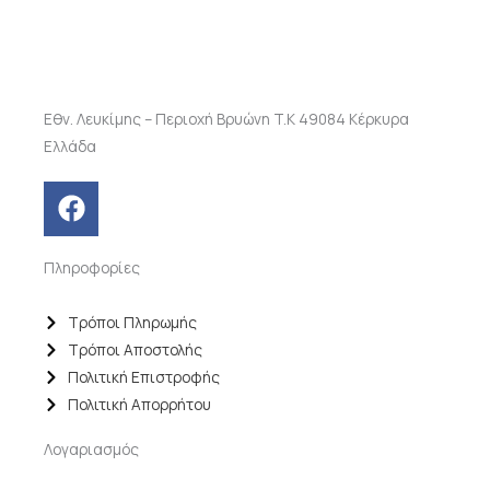
Εθν. Λευκίμης – Περιοχή Βρυώνη T.K 49084 Κέρκυρα
Ελλάδα
F
a
c
Πληροφορίες
e
b
o
Τρόποι Πληρωμής
o
Τρόποι Αποστολής
k
Πολιτική Επιστροφής
Πολιτική Απορρήτου
Λογαριασμός