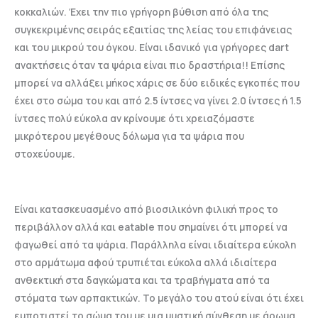
κοκκαλιών. Έχει την πιο γρήγορη βύθιση από όλα της
συγκεκριμένης σειράς εξαιτίας της λείας του επιφάνειας
και του μικρού του όγκου. Είναι ιδανικό για γρήγορες dart
ανακτήσεις όταν τα ψάρια είναι πιο δραστήρια!! Επίσης
μπορεί να αλλάξει μήκος χάρις σε δύο ειδικές εγκοπές που
έχει στο σώμα του και από 2.5 ίντσες να γίνει 2.0 ίντσες ή 1.5
ίντσες πολύ εύκολα αν κρίνουμε ότι χρειαζόμαστε
μικρότερου μεγέθους δόλωμα για τα ψάρια που
στοχεύουμε.
Είναι κατασκευασμένο από βιοσιλικόνη φιλική προς το
περιβάλλον αλλά και eatable που σημαίνει ότι μπορεί να
φαγωθεί από τα ψάρια. Παράλληλα είναι ιδιαίτερα εύκολη
στο αρμάτωμα αφού τρυπιέται εύκολα αλλά ιδιαίτερα
ανθεκτική στα δαγκώματα και τα τραβήγματα από τα
στόματα των αρπακτικών. Το μεγάλο του ατού είναι ότι έχει
εμποτιστεί το σώμα του με μια μυστική σύνθεση με άρωμα