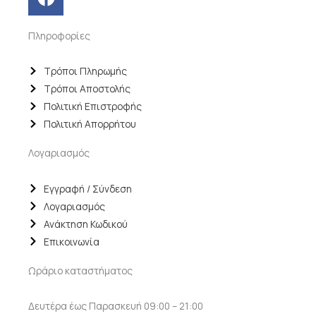
a
c
Πληροφορίες
e
b
o
Τρόποι Πληρωμής
o
Τρόποι Αποστολής
k
Πολιτική Επιστροφής
Πολιτική Απορρήτου
Λογαριασμός
Εγγραφή / Σύνδεση
Λογαριασμός
Ανάκτηση Κωδικού
Επικοινωνία
Ωράριο καταστήματος
Δευτέρα έως Παρασκευή 09:00 – 21:00