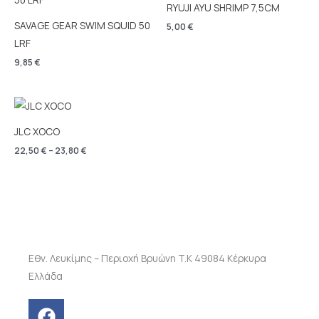
RYUJI AYU SHRIMP 7,5CM
SAVAGE GEAR SWIM SQUID 50
5,00
€
LRF
9,85
€
Price
range:
22,50 €
JLC XOCO
through
23,80 €
22,50
€
–
23,80
€
Εθν. Λευκίμης – Περιοχή Βρυώνη T.K 49084 Κέρκυρα
Ελλάδα
F