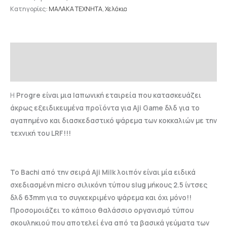
Κατηγορίες:
ΜΑΛΑΚΑ TEXNHTA
,
Χελάκια
Περιγραφή
Επιπλέον πληροφορίες
Η
Progre είναι μια Ιαπωνική εταιρεία που κατασκευάζει
άκρως εξειδικευμένα προϊόντα για Aji Game δλδ για το
αγαπημένο και διασκεδαστικό ψάρεμα των κοκκαλιών με την
τεχνική του LRF!!!
Το Bachi από την σειρά Aji Milk λοιπόν είναι μία ειδικά
σχεδιασμένη micro σιλικόνη τύπου slug μήκους 2.5 ίντσες
δλδ 63mm για το συγκεκριμένο ψάρεμα και όχι μόνο!!
Προσομοιάζει το κάποιο θαλάσσιο οργανισμό τύπου
σκουληκιού που αποτελεί ένα από τα βασικά γεύματα των