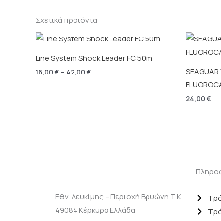
Σχετικά προϊόντα
Price
range:
16,00 €
Line System Shock Leader FC 50m
through
42,00 €
SEAGUAR 
16,00
€
–
42,00
€
FLUOROC
24,00
€
Πληρο
Εθν. Λευκίμης – Περιοχή Βρυώνη T.K
Τρό
49084 Κέρκυρα Ελλάδα
Τρό