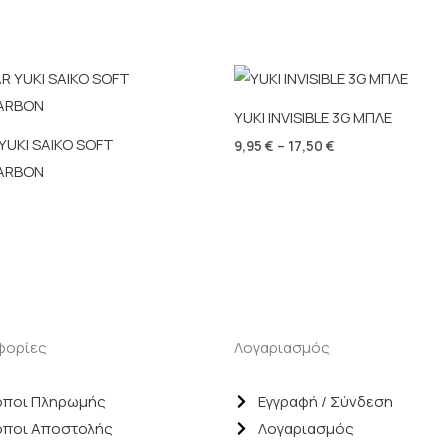
Price
range:
9,95 €
YUKI INVISIBLE 3G ΜΠΛΕ
through
17,50 €
YUKI SAIKO SOFT
9,95
€
–
17,50
€
ARBON
φορίες
Λογαριασμός
ποι Πληρωμής
Εγγραφή / Σύνδεση
ποι Αποστολής
Λογαριασμός