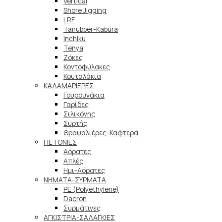
Vertical
Shore Jigging
LRF
Tairubber-Kabura
Inchiku
Tenya
Ζόκες
Κοντοφύλακες
Κουταλάκια
ΚΑΛΑΜΑΡΙΕΡΕΣ
Γουρουνάκια
Γαρίδες
Σιλικόνης
Συρτής
Θραψαλιέρες-Καφτερά
ΠΕΤΟΝΙΕΣ
Αόρατες
Απλές
Ημι-Αόρατες
ΝΗΜΑΤΑ-ΣΥΡΜΑΤΑ
PE (Polyethylene)
Dacron
Συρμάτινες
ΑΓΚΙΣΤΡΙΑ-ΣΑΛΑΓΚΙΕΣ