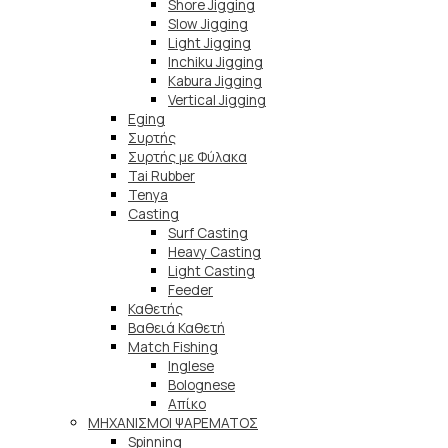
Shore Jigging
Slow Jigging
Light Jigging
Inchiku Jigging
Kabura Jigging
Vertical Jigging
Eging
Συρτής
Συρτής με Φύλακα
Tai Rubber
Tenya
Casting
Surf Casting
Heavy Casting
Light Casting
Feeder
Καθετής
Βαθειά Καθετή
Match Fishing
Inglese
Bolognese
Απίκο
ΜΗΧΑΝΙΣΜΟΙ ΨΑΡΕΜΑΤΟΣ
Spinning