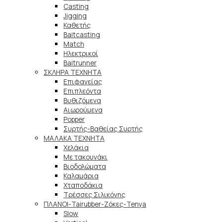
Casting
Jigging
Καθετής
Baitcasting
Match
Ηλεκτρικοί
Baitrunner
ΣΚΛΗΡΑ ΤΕΧΝΗΤΑ
Επιφανείας
Επιπλεόντα
Βυθιζόμενα
Αιωρούμενα
Popper
Συρτής-Βαθείας Συρτής
ΜΑΛΑΚΑ TEXNHTA
Χελάκια
Με τακουνάκι
Βιοδολώματα
Καλαμάρια
Χταποδάκια
Τρέσσες Σιλικόνης
ΠΛΑΝΟΙ-Tairubber-Ζόκες-Tenya
Slow