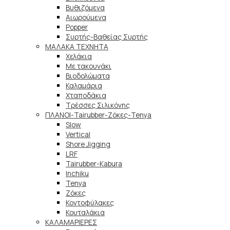
Βυθιζόμενα
Αιωρούμενα
Popper
Συρτής-Βαθείας Συρτής
ΜΑΛΑΚΑ TEXNHTA
Χελάκια
Με τακουνάκι
Βιοδολώματα
Καλαμάρια
Χταποδάκια
Τρέσσες Σιλικόνης
ΠΛΑΝΟΙ-Tairubber-Ζόκες-Tenya
Slow
Vertical
Shore Jigging
LRF
Tairubber-Kabura
Inchiku
Tenya
Ζόκες
Κοντοφύλακες
Κουταλάκια
ΚΑΛΑΜΑΡΙΕΡΕΣ