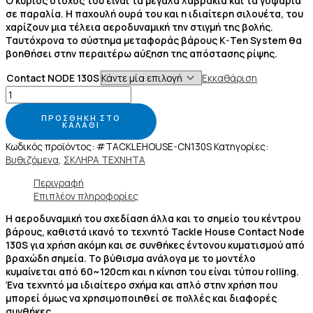
Ο κύριος στόχος του είναι τα μεγάλα λαβράκια και τα γοφάρια
σε παραλία. Η παχουλή ουρά του και η ιδιαίτερη σιλουέτα, του
χαρίζουν μια τέλεια αεροδυναμική την στιγμή της βολής.
Ταυτόχρονα το σύστημα μεταφοράς βάρους K-Ten System θα
βοηθήσει στην περαιτέρω αύξηση της απόστασης ρίψης.
Contact NODE 130S
Εκκαθάριση
ΠΡΟΣΘΉΚΗ ΣΤΟ
ΚΑΛΆΘΙ
Κωδικός προϊόντος:
#TACKLEHOUSE-CN130S
Κατηγορίες:
Βυθιζόμενα
,
ΣΚΛΗΡΑ ΤΕΧΝΗΤΑ
Περιγραφή
Επιπλέον πληροφορίες
Η αεροδυναμική του σχεδίαση άλλα και το σημείο του κέντρου
βάρους, καθιστά ικανό το τεχνητό Tackle House Contact Node
130S για χρήση ακόμη και σε συνθήκες έντονου κυματισμού από
βραχώδη σημεία. Το βύθισμα ανάλογα με το μοντέλο
κυμαίνεται από 60~120cm και η κίνηση του είναι τύπου rolling.
Ένα τεχνητό μα ιδιαίτερο σχήμα και απλό στην χρήση που
μπορεί όμως να χρησιμοποιηθεί σε πολλές και διαφορές
συνθήκες.