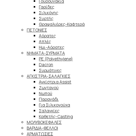
Γουρουνάκια
Γαρίδες
Σιλικόνης
Συρτής
Θραψαλιέρες-Καφτερά
ΠΕΤΟΝΙΕΣ
Αόρατες
Απλές
Ημι-Αόρατες
ΝΗΜΑΤΑ-ΣΥΡΜΑΤΑ
PE (Polyethylene)
Dacron
Συρμάτινες
ΑΓΚΙΣΤΡΙΑ-ΣΑΛΑΓΚΙΕΣ
Αγκίστρια Assist
Ζωντανού
Νωπού
Παραγάδι
Για Σιλικονούχα
Σαλαγκίες
Καθετής-Casting
ΜΟΛΥΒΟΚΕΦΑΛΕΣ
ΒΑΡΙΔΙΑ-ΦΕΛΛΟΙ
ΑΡΜΑΤΩΣΙΕΣ