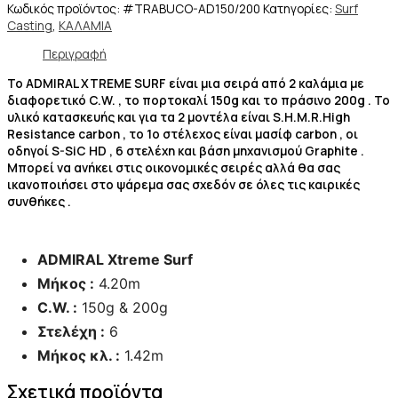
Κωδικός προϊόντος:
#TRABUCO-AD150/200
Κατηγορίες:
Surf
Casting
,
ΚΑΛΑΜΙΑ
Περιγραφή
Το ADMIRAL XTREME SURF είναι μια σειρά από 2 καλάμια με
διαφορετικό C.W. , το πορτοκαλί 150g και το πράσινο 200g . Το
υλικό κατασκευής και για τα 2 μοντέλα είναι S.H.M.R.High
Resistance carbon , το 1ο στέλεχος είναι μασίφ carbon , οι
οδηγοί S-SiC HD , 6 στελέχη και βάση μηχανισμού Graphite .
Μπορεί να ανήκει στις οικονομικές σειρές αλλά θα σας
ικανοποιήσει στο ψάρεμα σας σχεδόν σε όλες τις καιρικές
συνθήκες .
ADMIRAL Xtreme Surf
Μήκος :
4.20m
C.W. :
150g & 200g
Στελέχη :
6
Μήκος κλ. :
1.42m
Σχετικά προϊόντα