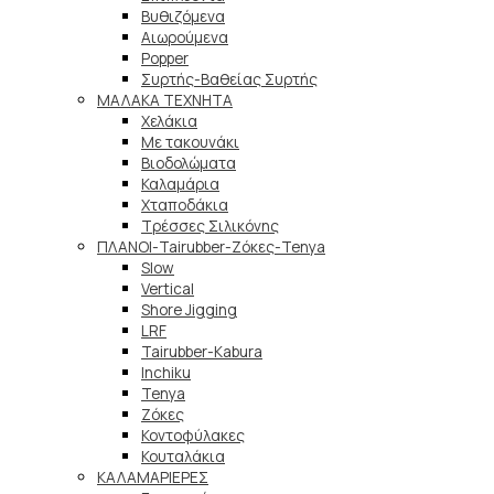
Βυθιζόμενα
Αιωρούμενα
Popper
Συρτής-Βαθείας Συρτής
ΜΑΛΑΚΑ TEXNHTA
Χελάκια
Με τακουνάκι
Βιοδολώματα
Καλαμάρια
Χταποδάκια
Τρέσσες Σιλικόνης
ΠΛΑΝΟΙ-Tairubber-Ζόκες-Tenya
Slow
Vertical
Shore Jigging
LRF
Tairubber-Kabura
Inchiku
Tenya
Ζόκες
Κοντοφύλακες
Κουταλάκια
ΚΑΛΑΜΑΡΙΕΡΕΣ