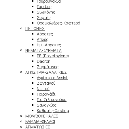
Γουρουνάκια
Γαρίδες
Σιλικόνης
Συρτής
Θραψαλιέρες-Καφτερά
ΠΕΤΟΝΙΕΣ
Αόρατες
Απλές
Ημι-Αόρατες
ΝΗΜΑΤΑ-ΣΥΡΜΑΤΑ
PE (Polyethylene)
Dacron
Συρμάτινες
ΑΓΚΙΣΤΡΙΑ-ΣΑΛΑΓΚΙΕΣ
Αγκίστρια Assist
Ζωντανού
Νωπού
Παραγάδι
Για Σιλικονούχα
Σαλαγκίες
Καθετής-Casting
ΜΟΛΥΒΟΚΕΦΑΛΕΣ
ΒΑΡΙΔΙΑ-ΦΕΛΛΟΙ
ΑΡΜΑΤΩΣΙΕΣ