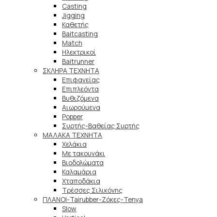
Casting
Jigging
Καθετής
Baitcasting
Match
Ηλεκτρικοί
Baitrunner
ΣΚΛΗΡΑ ΤΕΧΝΗΤΑ
Επιφανείας
Επιπλεόντα
Βυθιζόμενα
Αιωρούμενα
Popper
Συρτής-Βαθείας Συρτής
ΜΑΛΑΚΑ TEXNHTA
Χελάκια
Με τακουνάκι
Βιοδολώματα
Καλαμάρια
Χταποδάκια
Τρέσσες Σιλικόνης
ΠΛΑΝΟΙ-Tairubber-Ζόκες-Tenya
Slow