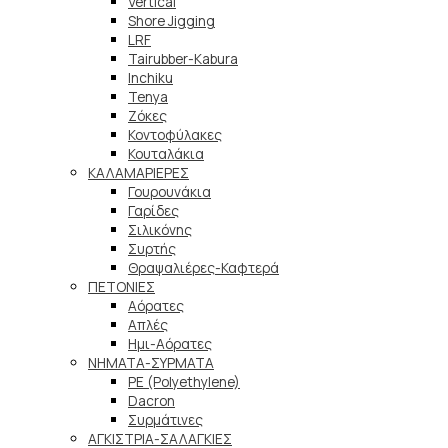
Vertical
Shore Jigging
LRF
Tairubber-Kabura
Inchiku
Tenya
Ζόκες
Κοντοφύλακες
Κουταλάκια
ΚΑΛΑΜΑΡΙΕΡΕΣ
Γουρουνάκια
Γαρίδες
Σιλικόνης
Συρτής
Θραψαλιέρες-Καφτερά
ΠΕΤΟΝΙΕΣ
Αόρατες
Απλές
Ημι-Αόρατες
ΝΗΜΑΤΑ-ΣΥΡΜΑΤΑ
PE (Polyethylene)
Dacron
Συρμάτινες
ΑΓΚΙΣΤΡΙΑ-ΣΑΛΑΓΚΙΕΣ