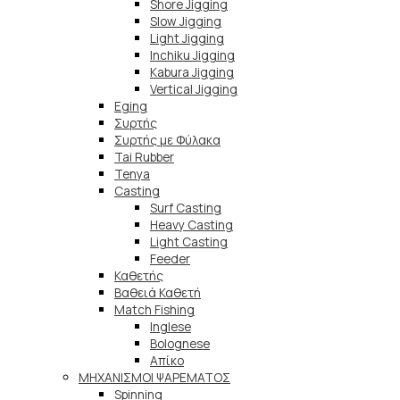
Shore Jigging
Slow Jigging
Light Jigging
Inchiku Jigging
Kabura Jigging
Vertical Jigging
Eging
Συρτής
Συρτής με Φύλακα
Tai Rubber
Tenya
Casting
Surf Casting
Heavy Casting
Light Casting
Feeder
Καθετής
Βαθειά Καθετή
Match Fishing
Inglese
Bolognese
Απίκο
ΜΗΧΑΝΙΣΜΟΙ ΨΑΡΕΜΑΤΟΣ
Spinning