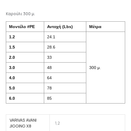
Καρούλι 300 μ.
Μοντέλο #PE
Αντοχή (Lbs)
Μέτρα
1.2
24.1
1.5
28.6
2.0
33
3.0
48
300 μ.
4.0
64
5.0
78
6.0
85
VARIVAS AVANI
1,2
JIGGING X8