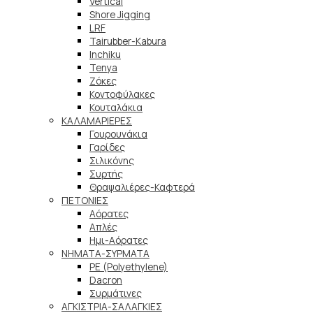
Vertical
Shore Jigging
LRF
Tairubber-Kabura
Inchiku
Tenya
Ζόκες
Κοντοφύλακες
Κουταλάκια
ΚΑΛΑΜΑΡΙΕΡΕΣ
Γουρουνάκια
Γαρίδες
Σιλικόνης
Συρτής
Θραψαλιέρες-Καφτερά
ΠΕΤΟΝΙΕΣ
Αόρατες
Απλές
Ημι-Αόρατες
ΝΗΜΑΤΑ-ΣΥΡΜΑΤΑ
PE (Polyethylene)
Dacron
Συρμάτινες
ΑΓΚΙΣΤΡΙΑ-ΣΑΛΑΓΚΙΕΣ