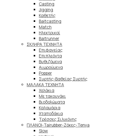
Casting
Jigging
Καθετής
Baitcasting
Match
Ηλεκτρικοί
Baitrunner
ΣΚΛΗΡΑ ΤΕΧΝΗΤΑ
Επιφανείας
Επιπλεόντα
Βυθιζόμενα
Αιωρούμενα
Popper
Συρτής-Βαθείας Συρτής
ΜΑΛΑΚΑ TEXNHTA
Χελάκια
Με τακουνάκι
Βιοδολώματα
Καλαμάρια
Χταποδάκια
Τρέσσες Σιλικόνης
ΠΛΑΝΟΙ-Tairubber-Ζόκες-Tenya
Slow