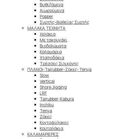
Βυθιζόμενα
Αιωρούμενα
Popper
Συρτής-Βαθείας Συρτής
ΜΑΛΑΚΑ TEXNHTA
Χελάκια
Με τακουνάκι
Βιοδολώματα
Καλαμάρια
Χταποδάκια
Τρέσσες Σιλικόνης
ΠΛΑΝΟΙ-Tairubber-Ζόκες-Tenya
Slow
Vertical
Shore Jigging
LRF
Tairubber-Kabura
Inchiku
Tenya
Ζόκες
Κοντοφύλακες
Κουταλάκια
ΚΑΛΑΜΑΡΙΕΡΕΣ