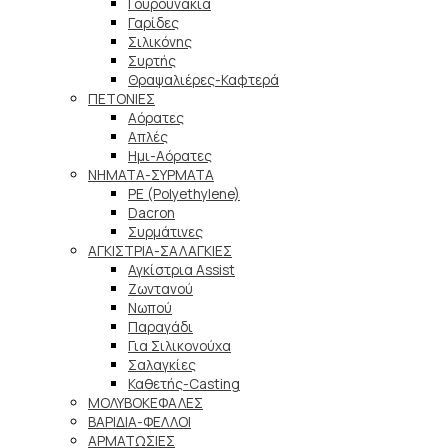
Γουρουνάκια
Γαρίδες
Σιλικόνης
Συρτής
Θραψαλιέρες-Καφτερά
ΠΕΤΟΝΙΕΣ
Αόρατες
Απλές
Ημι-Αόρατες
ΝΗΜΑΤΑ-ΣΥΡΜΑΤΑ
PE (Polyethylene)
Dacron
Συρμάτινες
ΑΓΚΙΣΤΡΙΑ-ΣΑΛΑΓΚΙΕΣ
Αγκίστρια Assist
Ζωντανού
Νωπού
Παραγάδι
Για Σιλικονούχα
Σαλαγκίες
Καθετής-Casting
ΜΟΛΥΒΟΚΕΦΑΛΕΣ
ΒΑΡΙΔΙΑ-ΦΕΛΛΟΙ
ΑΡΜΑΤΩΣΙΕΣ