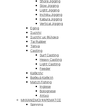
Shore Jigging
Slow Jigging
Light Jigging
Inchiku Jigging
Kabura Jigging
Vertical Jigging
Eging
Συρτής
Συρτής με Φύλακα
Tai Rubber
Tenya
Casting
Surf Casting
Heavy Casting
Light Casting
Feeder
Καθετής
Βαθειά Καθετή
Match Fishing
Inglese
Bolognese
Απίκο
ΜΗΧΑΝΙΣΜΟΙ ΨΑΡΕΜΑΤΟΣ
Spinning