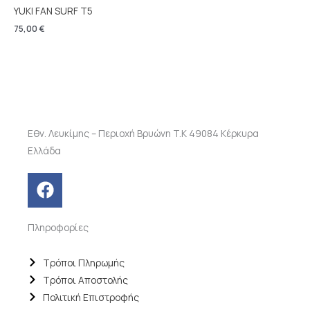
YUKI FAN SURF T5
75,00
€
Εθν. Λευκίμης – Περιοχή Βρυώνη T.K 49084 Κέρκυρα
Ελλάδα
F
a
c
Πληροφορίες
e
b
o
Τρόποι Πληρωμής
o
Τρόποι Αποστολής
k
Πολιτική Επιστροφής