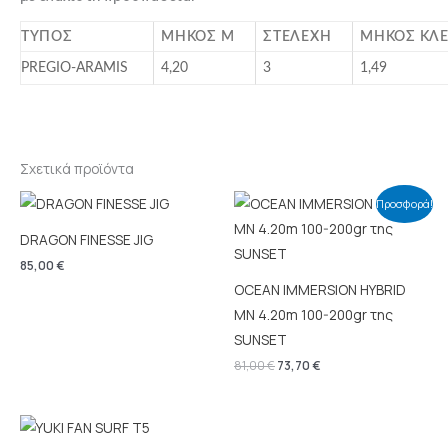
ΤΥΠΟΣ
ΜΗΚΟΣ M
ΣΤΕΛΕΧΗ
ΜΗΚΟΣ ΚΛΕ
PREGIO-ARAMIS
4,20
3
1,49
Σχετικά προϊόντα
Original
Η
Προσφορά!
price
τρέχουσα
was:
τιμή
DRAGON FINESSE JIG
81,00 €.
είναι:
73,70 €.
85,00
€
OCEAN IMMERSION HYBRID
MN 4.20m 100-200gr της
SUNSET
81,00
€
73,70
€